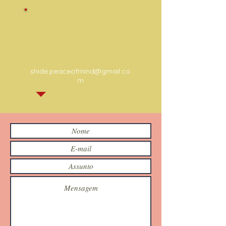
shide.peaceofmind@gmail.co
m