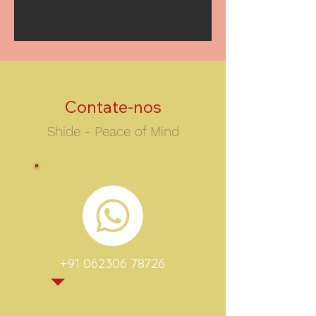
Contate-nos
Shide - Peace of Mind
+91 062306 78726